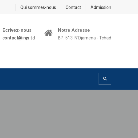
Qui sommes-nous
Contact
Admission
Ecrivez-nous
Notre Adresse
contact@injs.td
BP: 513, N'Djamena - Tchad