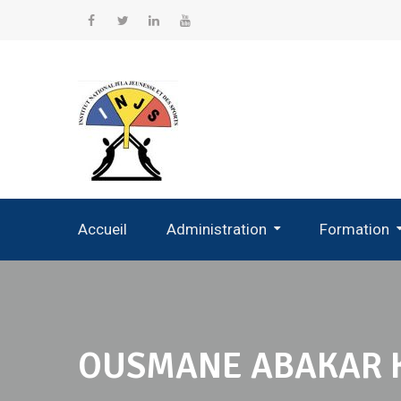
Accueil
Administration
Formation
Administration Des Etudiants
OUSMANE ABAKAR 