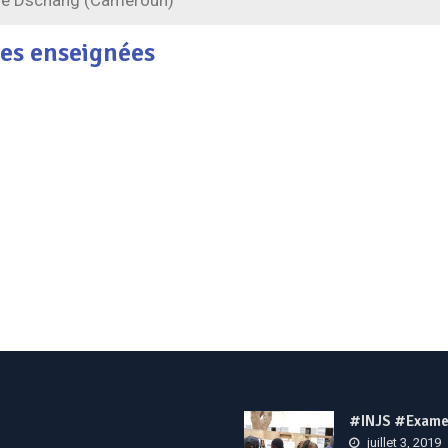
 de Dschang (Cameroun)
es enseignées
#INJS #Exame
juillet 3, 2019