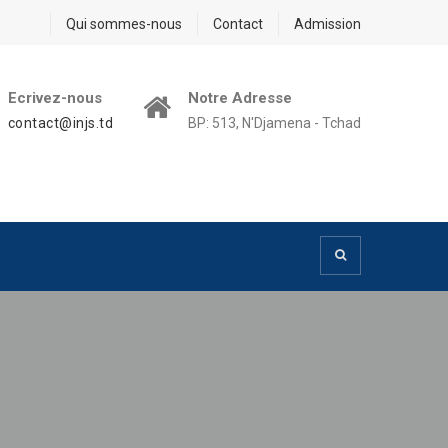
Qui sommes-nous
Contact
Admission
Ecrivez-nous
Notre Adresse
contact@injs.td
BP: 513, N'Djamena - Tchad