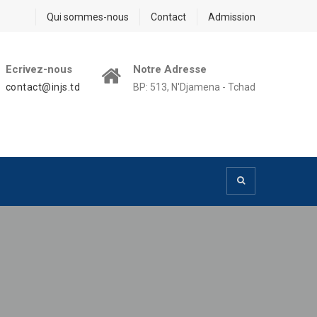
Qui sommes-nous
Contact
Admission
Ecrivez-nous
Notre Adresse
contact@injs.td
BP: 513, N'Djamena - Tchad